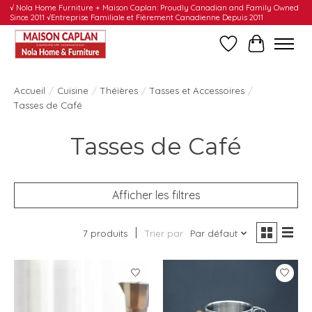
√ Nola Home Furniture + Maison Caplan: Proudly Canadian and Family Owned
Since 2011 √Entreprise Familiale et Fièrement Canadienne Depuis 2011
Liste de souhait
Panier
Accueil
/
Cuisine
/
Théières
/
Tasses et Accessoires
/
Tasses de Café
Tasses de Café
Afficher les filtres
7 produits
Trier par
Par défaut