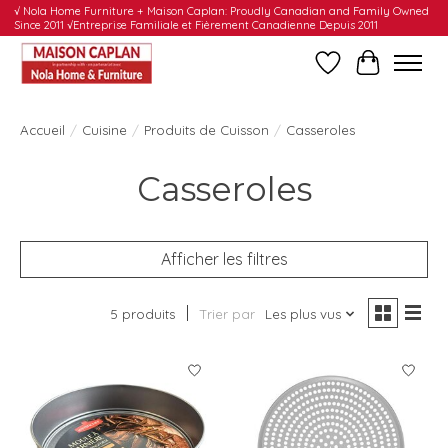
√ Nola Home Furniture + Maison Caplan: Proudly Canadian and Family Owned
Since 2011 √Entreprise Familiale et Fièrement Canadienne Depuis 2011
Liste de souhait
Panier
Accueil
/
Cuisine
/
Produits de Cuisson
/
Casseroles
Casseroles
Afficher les filtres
5 produits
Trier par
Les plus vus