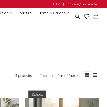
FR
S’inscrire / Se connecter
ation
Jouets
Home & Garden
3 produits
Trier par
Par défaut
Soldes