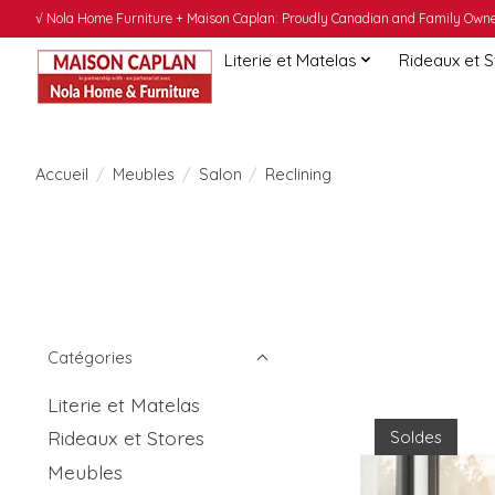
√ Nola Home Furniture + Maison Caplan: Proudly Canadian and Family Owned
Literie et Matelas
Rideaux et 
Accueil
/
Meubles
/
Salon
/
Reclining
Catégories
Literie et Matelas
Rideaux et Stores
Soldes
Meubles