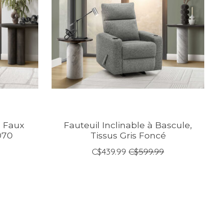
, Faux
Fauteuil Inclinable à Bascule,
070
Tissus Gris Foncé
C$439.99
C$599.99