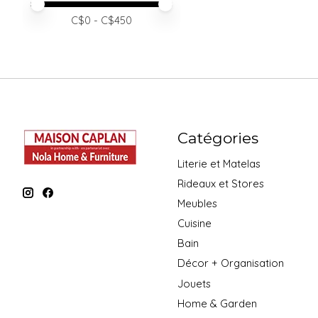
Prix minimum
Price maximum value
C$
0
- C$
450
Catégories
Literie et Matelas
Rideaux et Stores
Meubles
Cuisine
Bain
Décor + Organisation
Jouets
Home & Garden