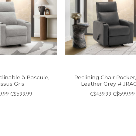
clinable à Bascule,
Reclining Chair Rocker
issus Gris
Leather Grey # JRA
9.99
C$599.99
C$439.99
C$599.99