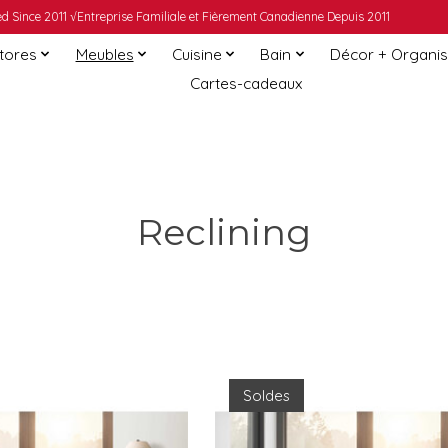
 Since 2011 √Entreprise Familiale et Fièrement Canadienne Depuis 2011
Stores
Meubles
Cuisine
Bain
Décor + Organis
Cartes-cadeaux
Reclining
Soldes