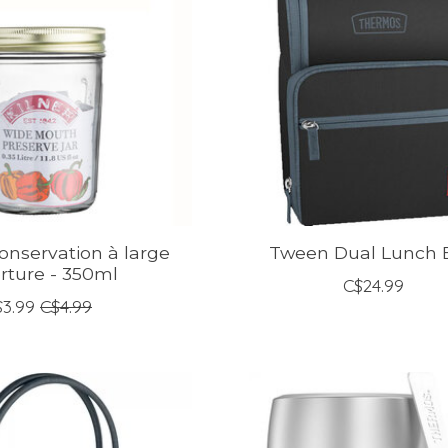
onservation à large
Tween Dual Lunch 
rture - 350ml
C$24.99
$3.99
C$4.99