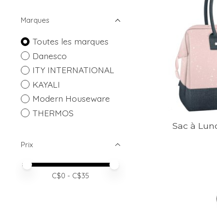
Marques
Toutes les marques
Danesco
ITY INTERNATIONAL
KAYALI
Modern Houseware
THERMOS
Sac à Lun
Prix
Prix minimum
Price maximum value
C$
0
- C$
35