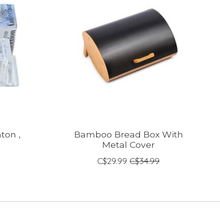
âton ,
Bamboo Bread Box With
Metal Cover
C$29.99
C$34.99