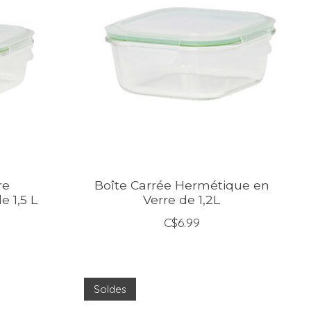
re
Boîte Carrée Hermétique en
 1,5 L
Verre de 1,2L
C$6.99
Soldes