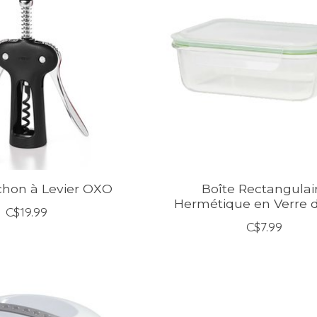
chon à Levier OXO
Boîte Rectangulai
Hermétique en Verre de
C$19.99
C$7.99