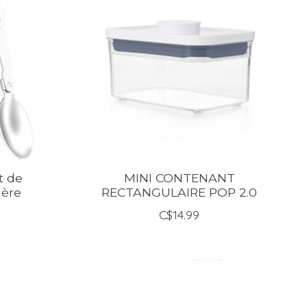
t de
MINI CONTENANT
lère
RECTANGULAIRE POP 2.0
C$14.99