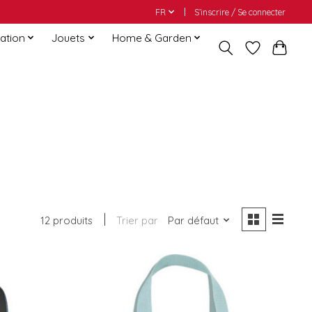
FR
S’inscrire / Se connecter
ation
Jouets
Home & Garden
12 produits
Trier par
Par défaut