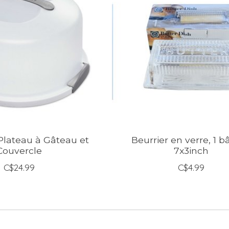
Plateau à Gâteau et
Beurrier en verre, 1 b
Couvercle
7x3inch
C$24.99
C$4.99