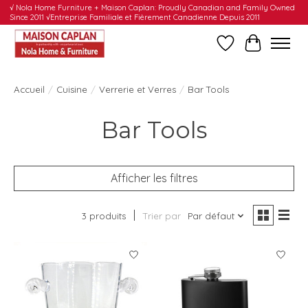
√ Nola Home Furniture + Maison Caplan: Proudly Canadian and Family Owned
Since 2011 √Entreprise Familiale et Fièrement Canadienne Depuis 2011
Liste de souhait
Panier
Accueil
/
Cuisine
/
Verrerie et Verres
/
Bar Tools
Bar Tools
Afficher les filtres
3 produits
Trier par
Par défaut