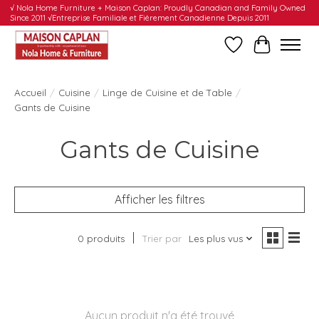
√ Nola Home Furniture + Maison Caplan: Proudly Canadian and Family Owned
Since 2011 √Entreprise Familiale et Fièrement Canadienne Depuis 2011
Liste de souhait
Panier
Accueil
/
Cuisine
/
Linge de Cuisine et de Table
/
Gants de Cuisine
Gants de Cuisine
Afficher les filtres
0 produits
Trier par
Les plus vus
Aucun produit n'a été trouvé