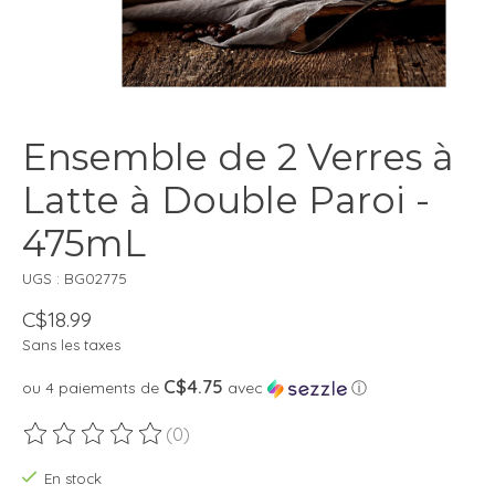
Ensemble de 2 Verres à
Latte à Double Paroi -
475mL
UGS : BG02775
C$18.99
Sans les taxes
C$4.75
ou 4 paiements de
avec
ⓘ
(0)
Ce produit est évalué à
0
sur 5
En stock