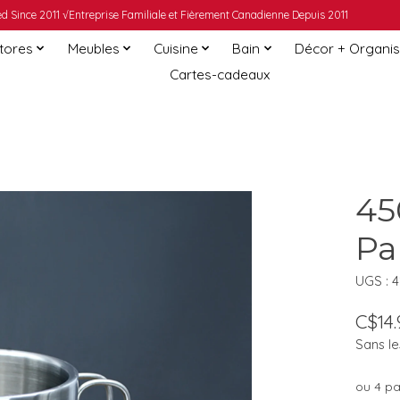
 Since 2011 √Entreprise Familiale et Fièrement Canadienne Depuis 2011
Stores
Meubles
Cuisine
Bain
Décor + Organis
Cartes-cadeaux
45
Pa
UGS : 
C$14.
Sans le
ou 4 p