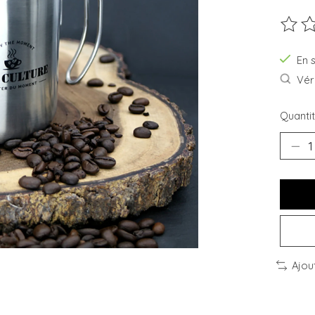
Ce pro
En 
Véri
Quantit
Ajou