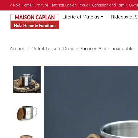
√ Nola Home Furniture + Maison Caplan: Proudly Canadian and Family Owned
Literie et Matelas
Rideaux et 
Accueil
/
450ml Tasse à Double Paroi en Acier Inoxydable
Product image slideshow Items