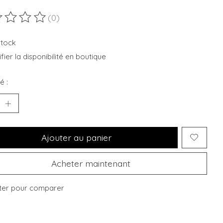
(0)
duit est évalué à
0
sur 5
stock
fier la disponibilité en boutique
é :
Ajouter au panier
Acheter maintenant
ter pour comparer