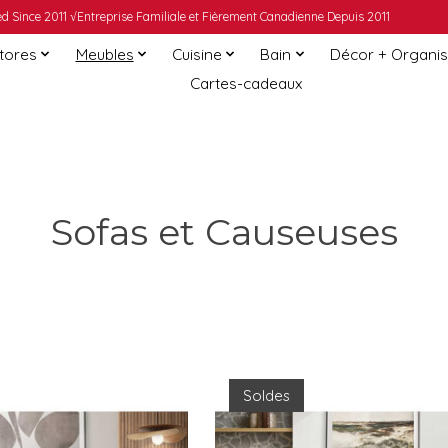
 Since 2011 √Entreprise Familiale et Fièrement Canadienne Depuis 2011
Stores
Meubles
Cuisine
Bain
Décor + Organis
Cartes-cadeaux
Sofas et Causeuses
Soldes