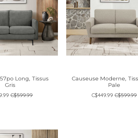
57po Long, Tissus
Causeuse Moderne, Tiss
Gris
Pale
9.99
C$599.99
C$449.99
C$599.99