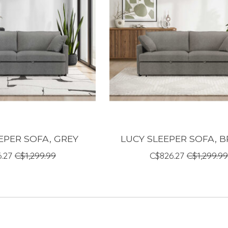
EPER SOFA, GREY
LUCY SLEEPER SOFA,
.27
C$1,299.99
C$826.27
C$1,299.99