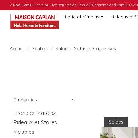
√ Nola Home Furniture + Maison Caplan: Proudly Canadian and Family Owned
Literie et Matelas
Rideaux et 
Accueil
/
Meubles
/
Salon
/
Sofas et Causeuses
Catégories
Literie et Matelas
Rideaux et Stores
Soldes
Meubles