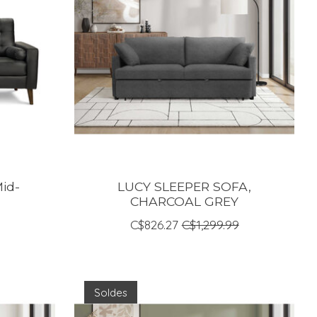
id-
LUCY SLEEPER SOFA,
CHARCOAL GREY
C$826.27
C$1,299.99
Soldes