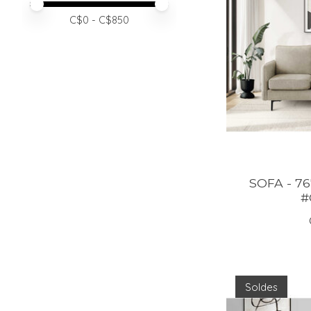
Prix minimum
Price maximum value
C$
0
- C$
850
SOFA - 76
#
Soldes