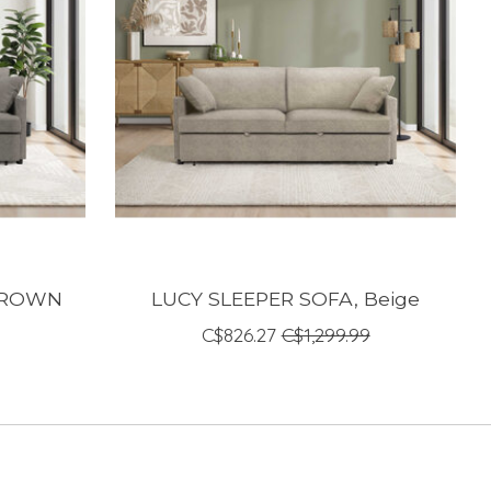
 BROWN
LUCY SLEEPER SOFA, Beige
C$826.27
C$1,299.99