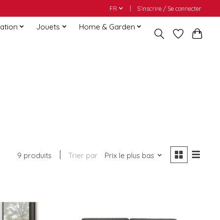
FR
S’inscrire / Se connecter
ation
Jouets
Home & Garden
9 produits
Trier par
Prix le plus bas