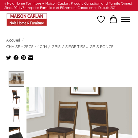
√ Nola Home Furniture + Maison Caplan: Proudly Canadian and Family Owned
Since 2011 √Entreprise Familiale et Fièrement Canadienne Depuis 2011
Liste de souhait
Panier
Accueil
/
CHAISE - 2PCS - 40"H / GRIS / SIEGE TISSU GRIS FONCE
Product image slideshow Items