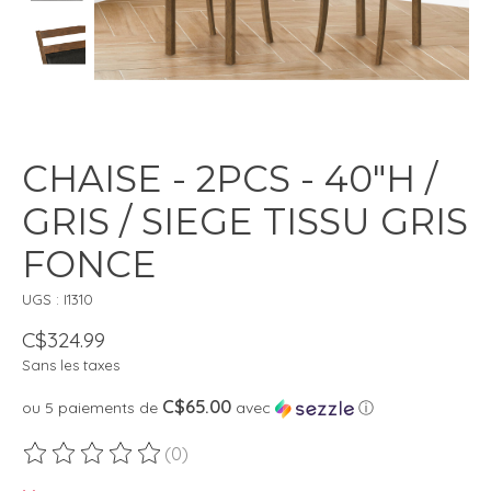
CHAISE - 2PCS - 40"H /
GRIS / SIEGE TISSU GRIS
FONCE
UGS : I1310
C$324.99
Sans les taxes
C$65.00
ou 5 paiements de
avec
ⓘ
(0)
Ce produit est évalué à
0
sur 5