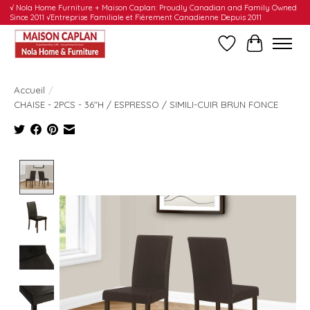
√ Nola Home Furniture + Maison Caplan: Proudly Canadian and Family Owned
Since 2011 √Entreprise Familiale et Fièrement Canadienne Depuis 2011
Liste de souhait
Panier
Accueil
/
CHAISE - 2PCS - 36"H / ESPRESSO / SIMILI-CUIR BRUN FONCE
Product image slideshow Items