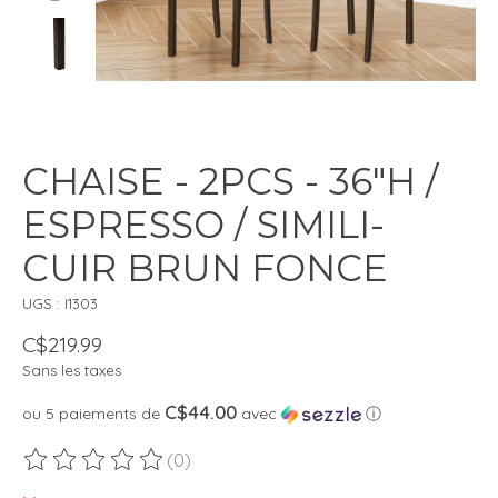
CHAISE - 2PCS - 36"H /
ESPRESSO / SIMILI-
CUIR BRUN FONCE
UGS : I1303
C$219.99
Sans les taxes
C$44.00
ou 5 paiements de
avec
ⓘ
(0)
Ce produit est évalué à
0
sur 5