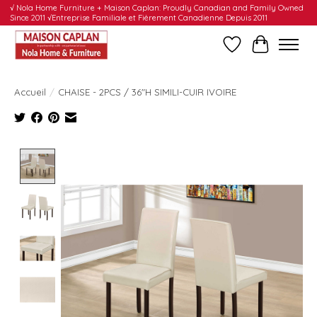
√ Nola Home Furniture + Maison Caplan: Proudly Canadian and Family Owned
Since 2011 √Entreprise Familiale et Fièrement Canadienne Depuis 2011
Liste de souhait
Panier
Accueil
/
CHAISE - 2PCS / 36"H SIMILI-CUIR IVOIRE
Product image slideshow Items