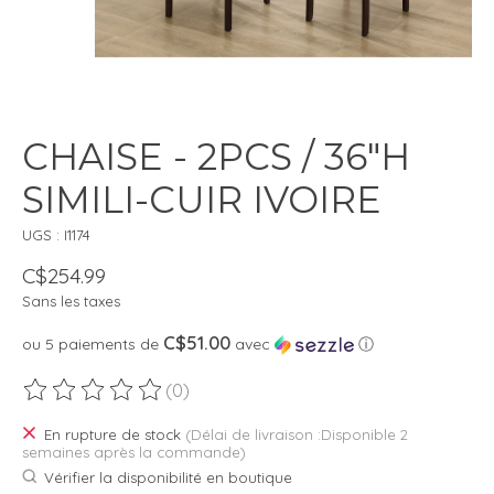
CHAISE - 2PCS / 36"H
SIMILI-CUIR IVOIRE
UGS : I1174
C$254.99
Sans les taxes
C$51.00
ou 5 paiements de
avec
ⓘ
(0)
Ce produit est évalué à
0
sur 5
En rupture de stock
(Délai de livraison :Disponible 2
semaines après la commande)
Vérifier la disponibilité en boutique