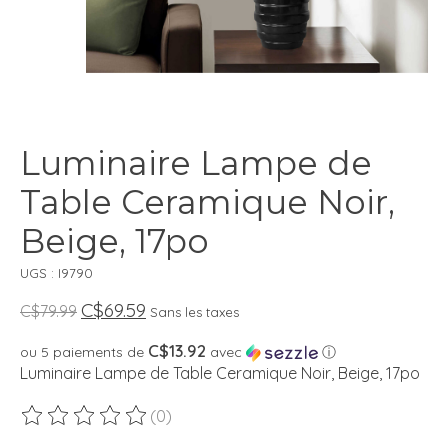
Luminaire Lampe de
Table Ceramique Noir,
Beige, 17po
UGS : I9790
C$69.59
C$79.99
Sans les taxes
C$13.92
ou 5 paiements de
avec
ⓘ
Luminaire Lampe de Table Ceramique Noir, Beige, 17po
(0)
Ce produit est évalué à
0
sur 5