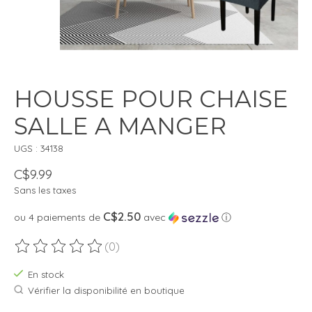
HOUSSE POUR CHAISE
SALLE A MANGER
UGS : 34138
C$9.99
Sans les taxes
C$2.50
ou 4 paiements de
avec
ⓘ
(0)
Ce produit est évalué à
0
sur 5
En stock
Vérifier la disponibilité en boutique