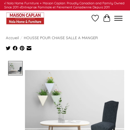
√ Nola Home Furniture + Maison Caplan: Proudly Canadian and Family Owned
Since 2011 √Entreprise Familiale et Fièrement Canadienne Depuis 2011
Liste de souhait
Panier
Accueil
/
HOUSSE POUR CHAISE SALLE A MANGER
Product image slideshow Items