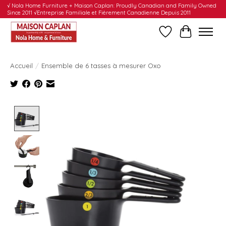
√ Nola Home Furniture + Maison Caplan: Proudly Canadian and Family Owned
Since 2011 √Entreprise Familiale et Fièrement Canadienne Depuis 2011
Liste de souhait
Panier
Accueil
/
Ensemble de 6 tasses à mesurer Oxo
Product image slideshow Items