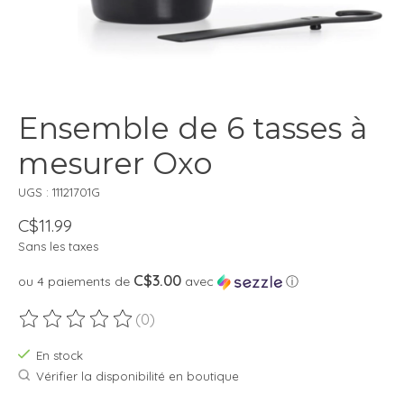
Ensemble de 6 tasses à
mesurer Oxo
UGS : 11121701G
C$11.99
Sans les taxes
C$3.00
ou 4 paiements de
avec
ⓘ
(0)
Ce produit est évalué à
0
sur 5
En stock
Vérifier la disponibilité en boutique