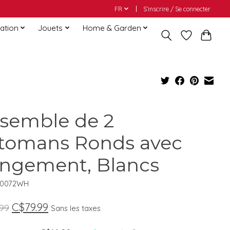
FR
S’inscrire / Se connecter
ation
Jouets
Home & Garden
semble de 2
tomans Ronds avec
ngement, Blancs
60072WH
C$79.99
.99
Sans les taxes