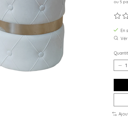
ou 5 p
Ce pro
En 
Véri
Quantit
Ajou