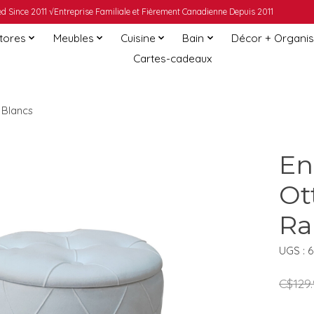
 Since 2011 √Entreprise Familiale et Fièrement Canadienne Depuis 2011
Stores
Meubles
Cuisine
Bain
Décor + Organis
Cartes-cadeaux
 Blancs
En
Ot
Ra
UGS : 
C$129