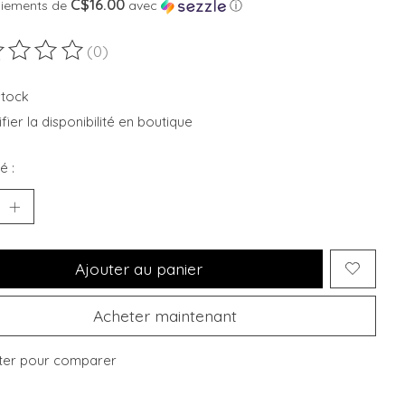
C$16.00
aiements de
avec
ⓘ
(0)
duit est évalué à
0
sur 5
stock
fier la disponibilité en boutique
é :
Ajouter au panier
Acheter maintenant
ter pour comparer