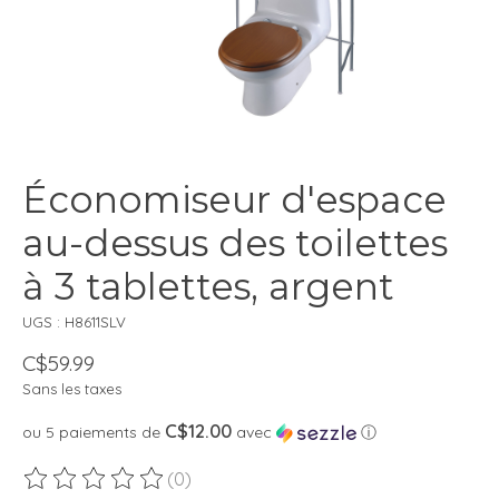
Économiseur d'espace
au-dessus des toilettes
à 3 tablettes, argent
UGS : H8611SLV
C$59.99
Sans les taxes
C$12.00
ou 5 paiements de
avec
ⓘ
(0)
Ce produit est évalué à
0
sur 5