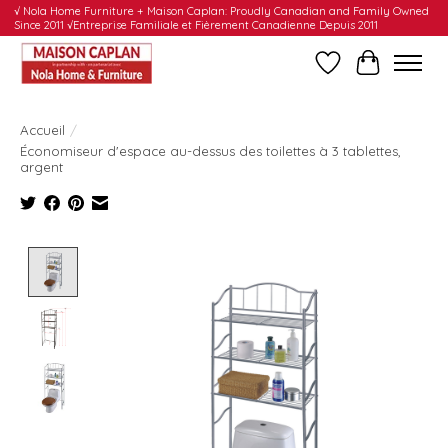
√ Nola Home Furniture + Maison Caplan: Proudly Canadian and Family Owned
Since 2011 √Entreprise Familiale et Fièrement Canadienne Depuis 2011
Liste de souhait
Panier
Accueil
/
Économiseur d'espace au-dessus des toilettes à 3 tablettes,
argent
Product image slideshow Items