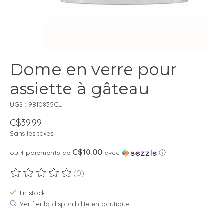
Dome en verre pour
assiette à gâteau
UGS : 9810835CL
C$39.99
Sans les taxes
C$10.00
ou 4 paiements de
avec
ⓘ
(0)
Ce produit est évalué à
0
sur 5
En stock
Vérifier la disponibilité en boutique