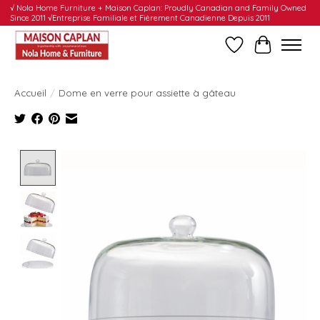
√ Nola Home Furniture + Maison Caplan: Proudly Canadian and Family Owned
Since 2011 √Entreprise Familiale et Fièrement Canadienne Depuis 2011
Liste de souhait
Panier
Accueil
/
Dome en verre pour assiette à gâteau
Product image slideshow Items