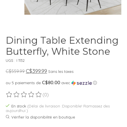
Dining Table Extending
Butterfly, White Stone
UGS : I 1132
C$399.99
C$559.99
Sans les taxes
C$80.00
ou 5 paiements de
avec
ⓘ
(0)
Ce produit est évalué à
0
sur 5
En stock
(Délai de livraison :Disponible! Ramassez des
aujourdhui )
Vérifier la disponibilité en boutique