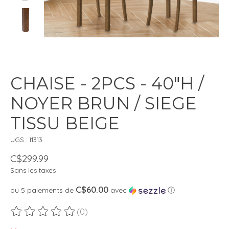
CHAISE - 2PCS - 40"H /
NOYER BRUN / SIEGE
TISSU BEIGE
UGS : I1313
C$299.99
Sans les taxes
C$60.00
ou 5 paiements de
avec
ⓘ
(0)
Ce produit est évalué à
0
sur 5