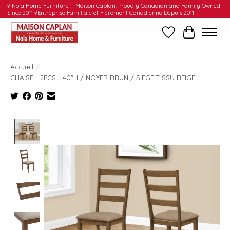
√ Nola Home Furniture + Maison Caplan: Proudly Canadian and Family Owned
Since 2011 √Entreprise Familiale et Fièrement Canadienne Depuis 2011
Liste de souhait
Panier
Accueil
/
CHAISE - 2PCS - 40"H / NOYER BRUN / SIEGE TISSU BEIGE
Product image slideshow Items