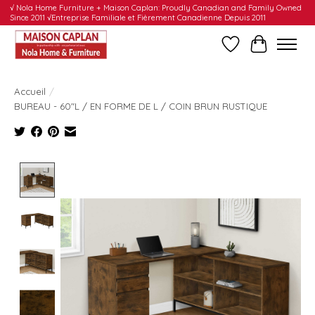
√ Nola Home Furniture + Maison Caplan: Proudly Canadian and Family Owned
Since 2011 √Entreprise Familiale et Fièrement Canadienne Depuis 2011
Liste de souhait
Panier
Accueil
/
BUREAU - 60"L / EN FORME DE L / COIN BRUN RUSTIQUE
Product image slideshow Items