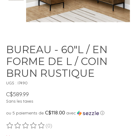
BUREAU - 60"L / EN
FORME DE L / COIN
BRUN RUSTIQUE
UGS : I7490
C$589.99
Sans les taxes
C$118.00
ou 5 paiements de
avec
ⓘ
(0)
Ce produit est évalué à
0
sur 5