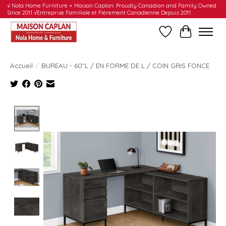
√ Nola Home Furniture + Maison Caplan: Proudly Canadian and Family Owned
Since 2011 √Entreprise Familiale et Fièrement Canadienne Depuis 2011
Liste de souhait
Panier
Accueil
/
BUREAU - 60"L / EN FORME DE L / COIN GRIS FONCE
Product image slideshow Items