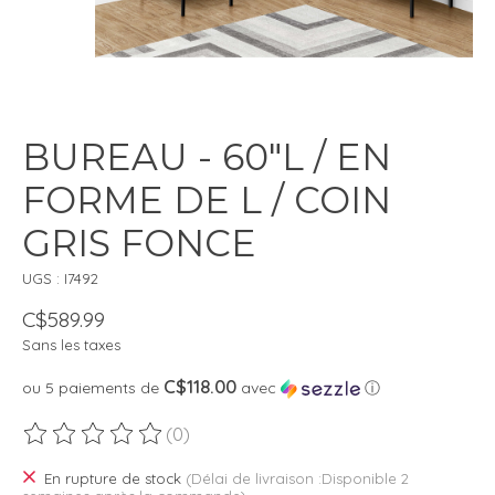
BUREAU - 60"L / EN
FORME DE L / COIN
GRIS FONCE
UGS : I7492
C$589.99
Sans les taxes
C$118.00
ou 5 paiements de
avec
ⓘ
(0)
Ce produit est évalué à
0
sur 5
En rupture de stock
(Délai de livraison :Disponible 2