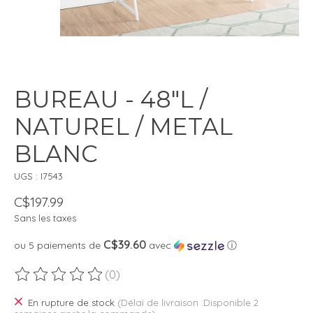
BUREAU - 48"L /
NATUREL / METAL
BLANC
UGS : I7543
C$197.99
Sans les taxes
C$39.60
ou 5 paiements de
avec
ⓘ
(0)
Ce produit est évalué à
0
sur 5
En rupture de stock
(Délai de livraison :Disponible 2