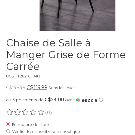
Chaise de Salle à
Manger Grise de Forme
Carrée
UGS : T282-CHAIR
C$119.99
C$199.99
Sans les taxes
C$24.00
ou 5 paiements de
avec
ⓘ
(0)
Ce produit est évalué à
0
sur 5
En rupture de stock
Vérifier la disponibilité en boutique