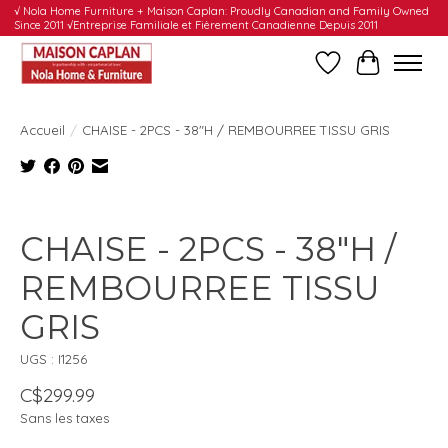
√ Nola Home Furniture + Maison Caplan: Proudly Canadian and Family Owned
Since 2011 √Entreprise Familiale et Fièrement Canadienne Depuis 2011
Liste de souhait
Panier
Accueil
/
CHAISE - 2PCS - 38"H / REMBOURREE TISSU GRIS
Product image slideshow Items
CHAISE - 2PCS - 38"H /
REMBOURREE TISSU
GRIS
UGS : I1256
C$299.99
Sans les taxes