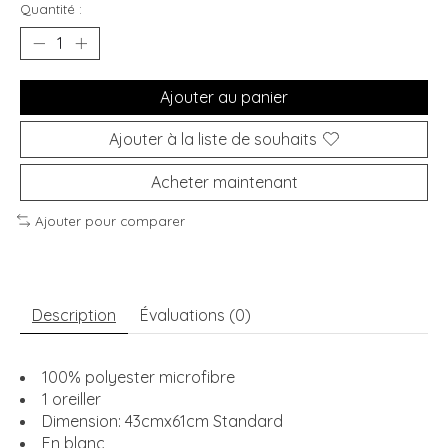
Quantité :
Ajouter au panier
Ajouter à la liste de souhaits
Acheter maintenant
Ajouter pour comparer
Description
Évaluations (0)
100% polyester microfibre
1 oreiller
Dimension: 43cmx61cm Standard
En blanc