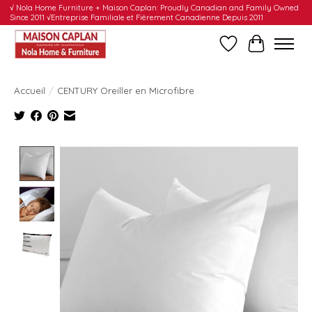
√ Nola Home Furniture + Maison Caplan: Proudly Canadian and Family Owned
Since 2011 √Entreprise Familiale et Fièrement Canadienne Depuis 2011
Liste de souhait
Panier
Accueil
/
CENTURY Oreiller en Microfibre
Product image slideshow Items