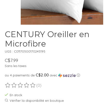
CENTURY Oreiller en
Microfibre
UGS : C01170500170245195
C$7.99
Sans les taxes
C$2.00
ou 4 paiements de
avec
ⓘ
(0)
Ce produit est évalué à
0
sur 5
En stock
Vérifier la disponibilité en boutique