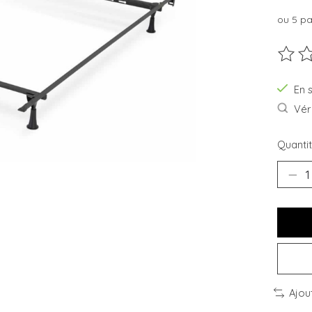
ou 5 p
Ce pro
En 
Véri
Quantit
Ajou