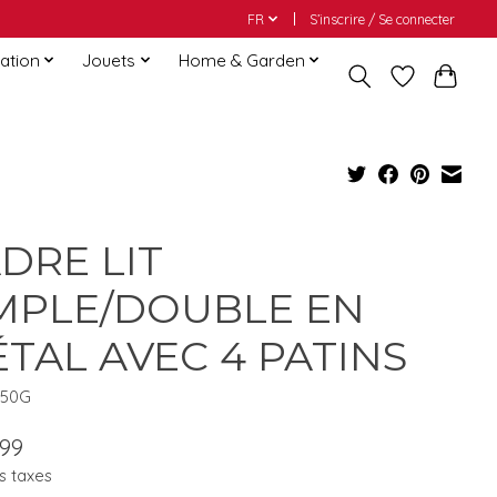
FR
S’inscrire / Se connecter
ation
Jouets
Home & Garden
DRE LIT
MPLE/DOUBLE EN
TAL AVEC 4 PATINS
950G
.99
s taxes