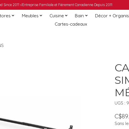
 Since 2011 √Entreprise Familiale et Fièrement Canadienne Depuis 2011
Stores
Meubles
Cuisine
Bain
Décor + Organis
Cartes-cadeaux
NS
CA
SI
MÉ
UGS : 
C$89
Sans le