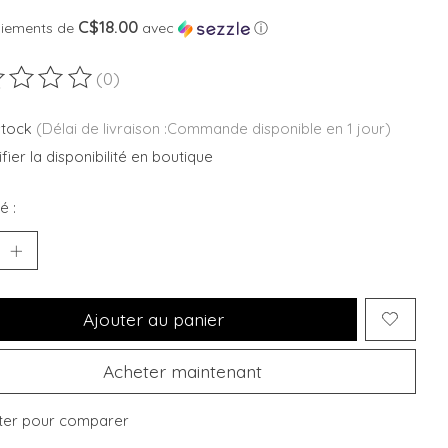
C$18.00
aiements de
avec
ⓘ
(0)
duit est évalué à
0
sur 5
stock
(Délai de livraison :Commande disponible en 1 jour)
fier la disponibilité en boutique
é :
Ajouter au panier
Acheter maintenant
ter pour comparer