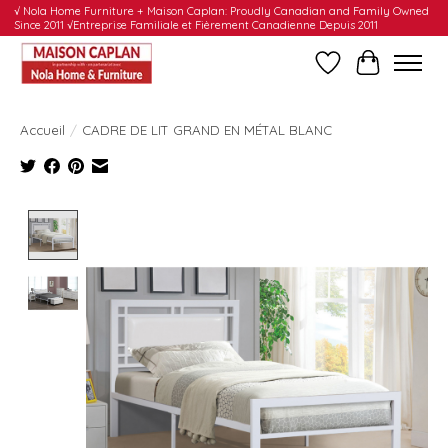
√ Nola Home Furniture + Maison Caplan: Proudly Canadian and Family Owned
Since 2011 √Entreprise Familiale et Fièrement Canadienne Depuis 2011
Liste de souhait
Panier
Accueil
/
CADRE DE LIT GRAND EN MÉTAL BLANC
Product image slideshow Items