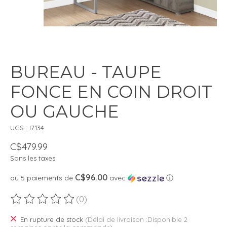
BUREAU - TAUPE
FONCE EN COIN DROIT
OU GAUCHE
UGS : I7134
C$479.99
Sans les taxes
C$96.00
ou 5 paiements de
avec
ⓘ
(0)
Ce produit est évalué à
0
sur 5
En rupture de stock
(Délai de livraison :Disponible 2