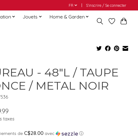
FR
S’inscrire / Se connecter
ation
Jouets
Home & Garden
REAU - 48"L / TAUPE
NCE / METAL NOIR
7536
.99
s taxes
C$28.00
aiements de
avec
ⓘ