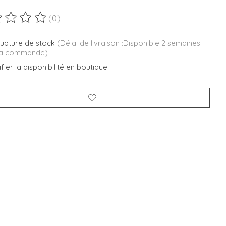
(0)
duit est évalué à
0
sur 5
rupture de stock
(Délai de livraison :Disponible 2 semaines
la commande)
fier la disponibilité en boutique