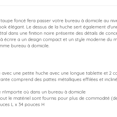
 taupe foncé fera passer votre bureau à domicile au niv
k élégant. Le dessus de la huche sert également d'une t
 dans une finition noire présente des détails de conce
à écrire a un design compact et un style moderne du mili
omme bureau à domicile.
ncé avec une petite huche avec une longue tablette et 
tante comprend des pattes métalliques effilées et inclin
le n'importe où dans un bureau à domicile
t tout le matériel sont fournis pour plus de commodité (
ouces L x 34 pouces H