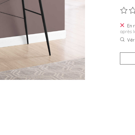
Ce pro
En 
après 
Véri