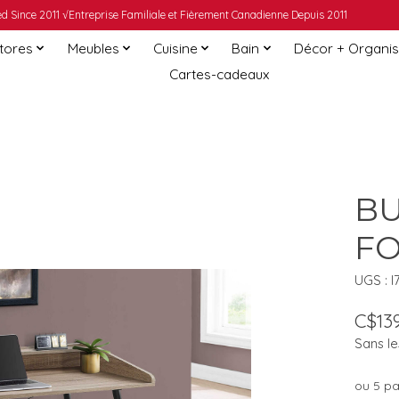
 Since 2011 √Entreprise Familiale et Fièrement Canadienne Depuis 2011
Stores
Meubles
Cuisine
Bain
Décor + Organis
Cartes-cadeaux
BU
FO
UGS : I
C$139
Sans le
ou 5 p