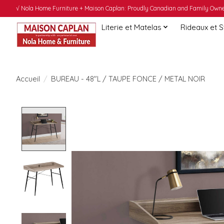
√ Nola Home Furniture + Maison Caplan: Proudly Canadian and Family Owned
Literie et Matelas
Rideaux et 
Accueil
/
BUREAU - 48"L / TAUPE FONCE / METAL NOIR
Product image slideshow Items