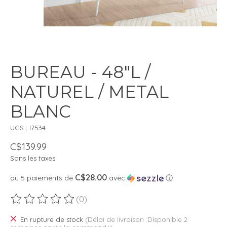
BUREAU - 48"L /
NATUREL / METAL
BLANC
UGS : I7534
C$139.99
Sans les taxes
C$28.00
ou 5 paiements de
avec
ⓘ
(0)
Ce produit est évalué à
0
sur 5
En rupture de stock
(Délai de livraison :Disponible 2