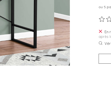
ou 5 p
Ce pro
En 
après 
Véri