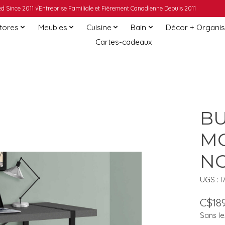
 Since 2011 √Entreprise Familiale et Fièrement Canadienne Depuis 2011
Stores
Meubles
Cuisine
Bain
Décor + Organis
Cartes-cadeaux
BU
MO
NO
UGS : I
C$189
Sans le