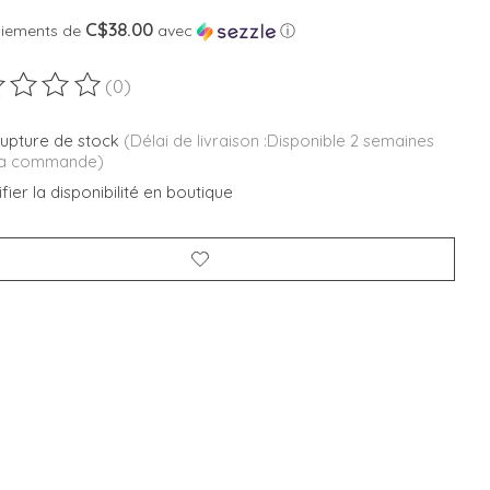
C$38.00
aiements de
avec
ⓘ
(0)
duit est évalué à
0
sur 5
rupture de stock
(Délai de livraison :Disponible 2 semaines
la commande)
fier la disponibilité en boutique