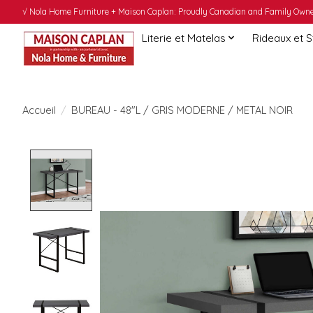
√ Nola Home Furniture + Maison Caplan: Proudly Canadian and Family Owned
Literie et Matelas
Rideaux et 
Accueil
/
BUREAU - 48"L / GRIS MODERNE / METAL NOIR
Product image slideshow Items