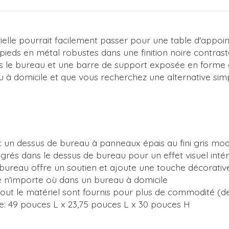
trielle pourrait facilement passer pour une table d'appo
s pieds en métal robustes dans une finition noire contra
s le bureau et une barre de support exposée en forme de 
omicile et que vous recherchez une alternative simplif
vec un dessus de bureau à panneaux épais au fini gris mo
égrés dans le dessus de bureau pour un effet visuel inté
 bureau offre un soutien et ajoute une touche décorativ
le n'importe où dans un bureau à domicile
 tout le matériel sont fournis pour plus de commodité (d
re: 49 pouces L x 23,75 pouces L x 30 pouces H