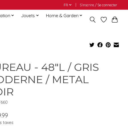
FR
S’inscrire / Se connecter
ation
Jouets
Home & Garden
REAU - 48"L / GRIS
DERNE / METAL
IR
7660
.99
s taxes