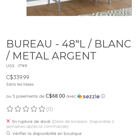
BUREAU - 48"L / BLANC
/ METAL ARGENT
UGS : I7149
C$339.99
Sans les taxes
C$68.00
ou 5 paiements de
avec
ⓘ
(0)
Ce produit est évalué à
0
sur 5
En rupture de stock
(Délai de livraison :Disponible 2
semaines après la commande)
Vérifier la disponibilité en boutique