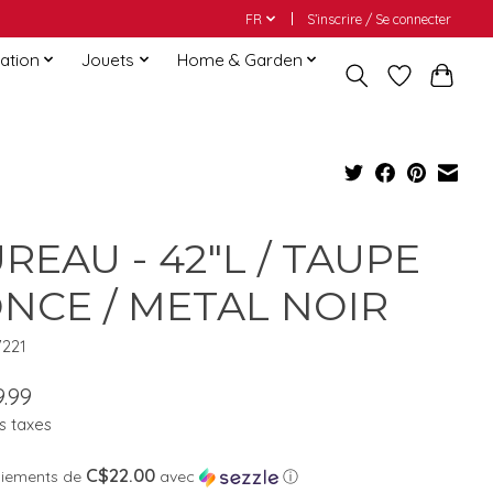
FR
S’inscrire / Se connecter
ation
Jouets
Home & Garden
REAU - 42"L / TAUPE
NCE / METAL NOIR
7221
.99
s taxes
C$22.00
aiements de
avec
ⓘ