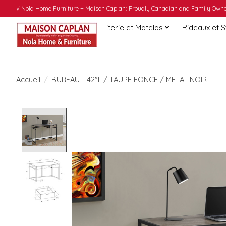
√ Nola Home Furniture + Maison Caplan: Proudly Canadian and Family Owned
Literie et Matelas
Rideaux et 
Accueil
/
BUREAU - 42"L / TAUPE FONCE / METAL NOIR
Product image slideshow Items