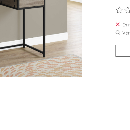
Ce pro
En 
Véri