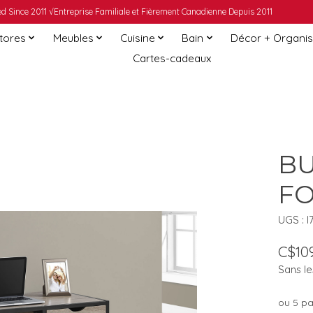
 Since 2011 √Entreprise Familiale et Fièrement Canadienne Depuis 2011
Stores
Meubles
Cuisine
Bain
Décor + Organis
Cartes-cadeaux
BU
FO
UGS : I
C$109
Sans le
ou 5 p