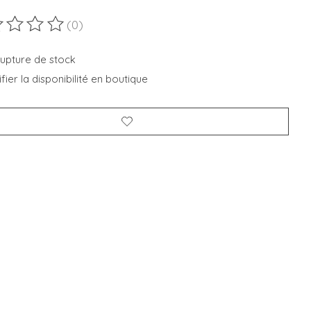
(0)
duit est évalué à
0
sur 5
rupture de stock
fier la disponibilité en boutique