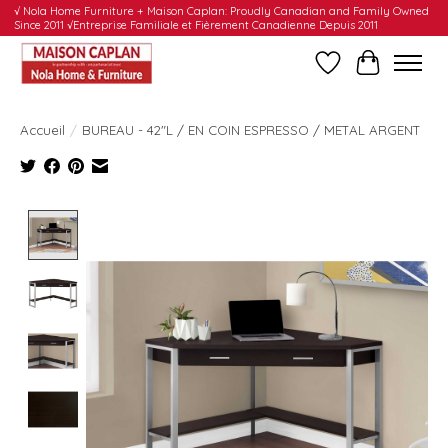
√ Nola Home Furniture + Maison Caplan: Proudly Canadian and Family Owned
Since 2011 √Entreprise Familiale et Fièrement Canadienne Depuis 2011
Liste de souhait
Panier
Accueil
/
BUREAU - 42"L / EN COIN ESPRESSO / METAL ARGENT
Product image slideshow Items