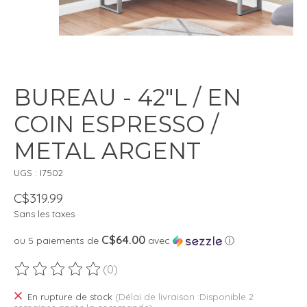
BUREAU - 42"L / EN
COIN ESPRESSO /
METAL ARGENT
UGS : I7502
C$319.99
Sans les taxes
C$64.00
ou 5 paiements de
avec
ⓘ
(0)
Ce produit est évalué à
0
sur 5
En rupture de stock
(Délai de livraison :Disponible 2