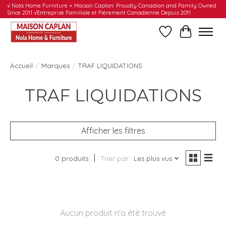
√ Nola Home Furniture + Maison Caplan: Proudly Canadian and Family Owned
Since 2011 √Entreprise Familiale et Fièrement Canadienne Depuis 2011
Liste de souhait
Panier
Accueil
/
Marques
/
TRAF LIQUIDATIONS
TRAF LIQUIDATIONS
Afficher les filtres
0 produits
Trier par
Les plus vus
Aucun produit n'a été trouvé