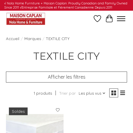
√ Nola Home Furniture + Maison Caplan: Proudly Canadian and Family Owned
Since 2011 √Entreprise Familiale et Fièrement Canadienne Depuis 2011
Liste de souhait
Panier
Accueil
/
Marques
/
TEXTILE CITY
TEXTILE CITY
Afficher les filtres
1 produits
Trier par
Les plus vus
Soldes