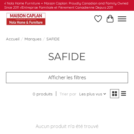
√ Nola Home Furniture + Maison Caplan: Proudly Canadian and Family Owned
Since 2011 √Entreprise Familiale et Fièrement Canadienne Depuis 2011
Liste de souhait
Panier
Accueil
/
Marques
/
SAFIDE
SAFIDE
Afficher les filtres
0 produits
Trier par
Les plus vus
Aucun produit n'a été trouvé