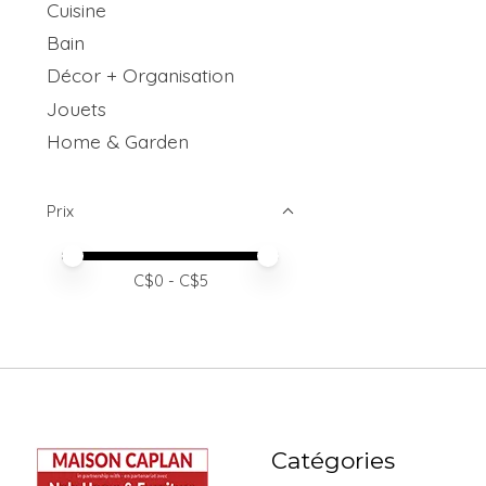
Cuisine
Bain
Décor + Organisation
Jouets
Home & Garden
Prix
Prix minimum
Price maximum value
C$
0
- C$
5
Catégories