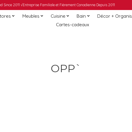
 Since 2011 √Entreprise Familiale et Fièrement Canadienne Depuis 2011
Stores
Meubles
Cuisine
Bain
Décor + Organis
Cartes-cadeaux
OPP`