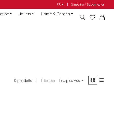
FR
S’inscrire / Se connecter
ation
Jouets
Home & Garden
0 produits
Trier par
Les plus vus