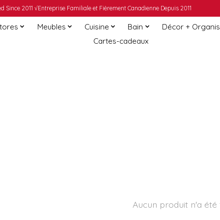
 Since 2011 √Entreprise Familiale et Fièrement Canadienne Depuis 2011
Stores
Meubles
Cuisine
Bain
Décor + Organis
Cartes-cadeaux
Aucun produit n'a été