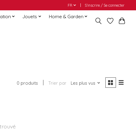
FR
S’inscrire / Se connecter
ation
Jouets
Home & Garden
0 produits
Trier par
Les plus vus
 trouvé