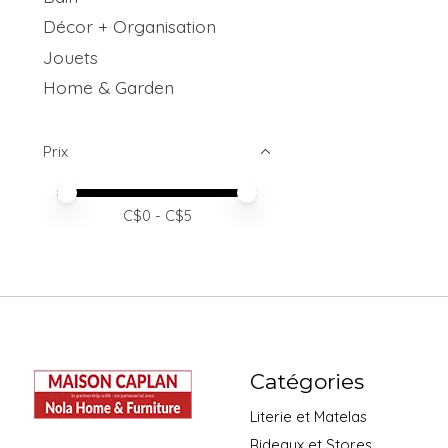
Décor + Organisation
Jouets
Home & Garden
Prix
Prix minimum
Price maximum value
C$
0
- C$
5
Catégories
Literie et Matelas
Rideaux et Stores