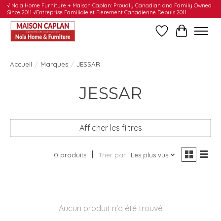
√ Nola Home Furniture + Maison Caplan: Proudly Canadian and Family Owned
Since 2011 √Entreprise Familiale et Fièrement Canadienne Depuis 2011
Liste de souhait
Panier
Accueil
/
Marques
/
JESSAR
JESSAR
Afficher les filtres
0 produits
Trier par
Les plus vus
Aucun produit n'a été trouvé