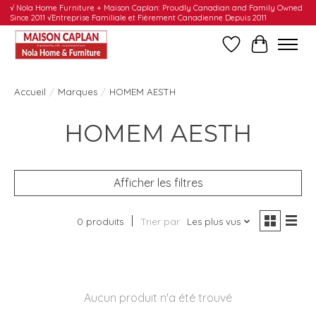
√ Nola Home Furniture + Maison Caplan: Proudly Canadian and Family Owned
Since 2011 √Entreprise Familiale et Fièrement Canadienne Depuis 2011
Liste de souhait
Panier
Accueil
/
Marques
/
HOMEM AESTH
HOMEM AESTH
Afficher les filtres
0 produits
Trier par
Les plus vus
Aucun produit n'a été trouvé