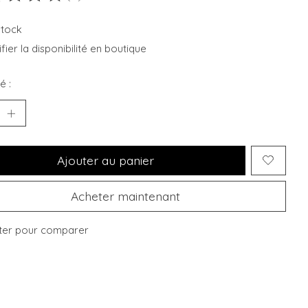
duit est évalué à
0
sur 5
stock
fier la disponibilité en boutique
é :
Ajouter au panier
Acheter maintenant
ter pour comparer