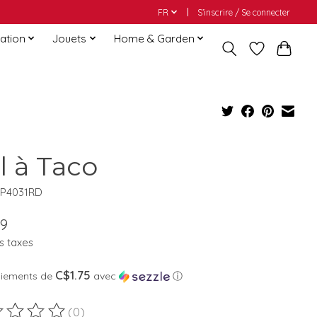
FR
S’inscrire / Se connecter
ation
Jouets
Home & Garden
l à Taco
PP4031RD
99
s taxes
C$1.75
aiements de
avec
ⓘ
(0)