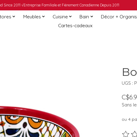
 Since 2011 √Entreprise Familiale et Fièrement Canadienne Depuis 2011
Stores
Meubles
Cuisine
Bain
Décor + Organis
Cartes-cadeaux
Bo
UGS : 
C$6.
Sans le
ou 4 p