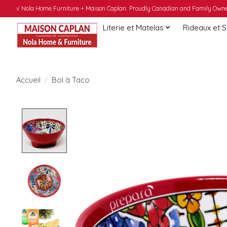
√ Nola Home Furniture + Maison Caplan: Proudly Canadian and Family Owned
Literie et Matelas
Rideaux et 
Accueil
/
Bol à Taco
Product image slideshow Items