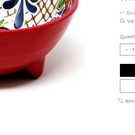
Ce pro
En 
Véri
Quantit
Ajou