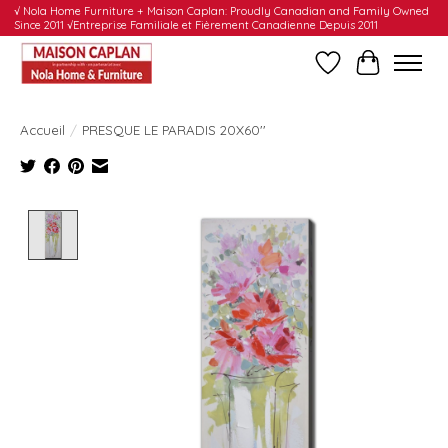
√ Nola Home Furniture + Maison Caplan: Proudly Canadian and Family Owned
Since 2011 √Entreprise Familiale et Fièrement Canadienne Depuis 2011
Liste de souhait
Panier
Accueil
/
PRESQUE LE PARADIS 20X60''
Product image slideshow Items