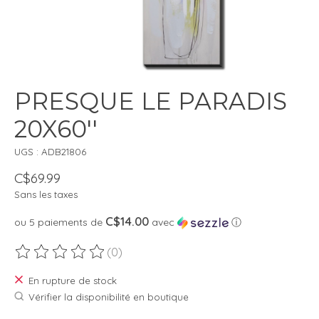
PRESQUE LE PARADIS
20X60''
UGS : ADB21806
C$69.99
Sans les taxes
C$14.00
ou 5 paiements de
avec
ⓘ
(0)
Ce produit est évalué à
0
sur 5
En rupture de stock
Vérifier la disponibilité en boutique