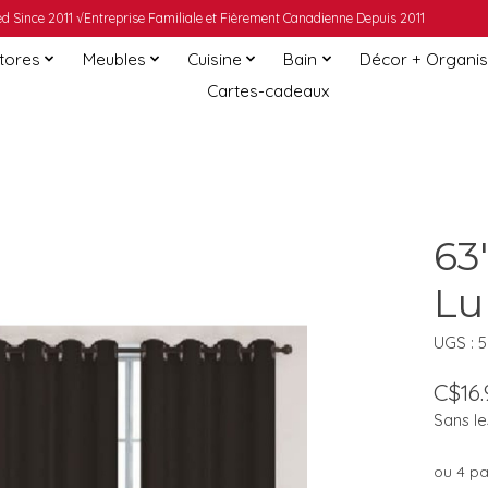
 Since 2011 √Entreprise Familiale et Fièrement Canadienne Depuis 2011
Stores
Meubles
Cuisine
Bain
Décor + Organis
Cartes-cadeaux
63
Lu
UGS : 
C$16.
Sans le
ou 4 p