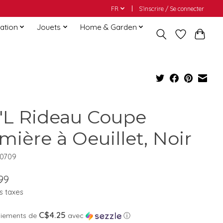
FR
S’inscrire / Se connecter
ation
Jouets
Home & Garden
"L Rideau Coupe
mière à Oeuillet, Noir
50709
99
s taxes
C$4.25
aiements de
avec
ⓘ