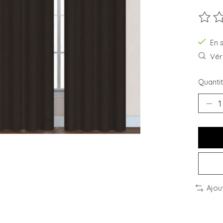
Ce pro
En 
Véri
Quantit
Ajou