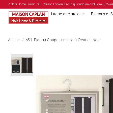
√ Nola Home Furniture + Maison Caplan: Proudly Canadian and Family Owned
Literie et Matelas
Rideaux et 
Accueil
/
63"L Rideau Coupe Lumière à Oeuillet, Noir
Product image slideshow Items