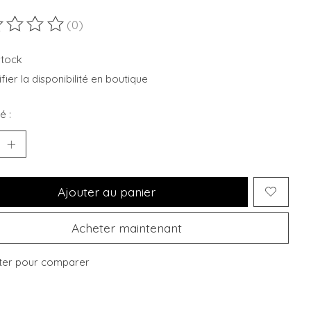
(0)
duit est évalué à
0
sur 5
stock
fier la disponibilité en boutique
é :
Ajouter au panier
Acheter maintenant
ter pour comparer