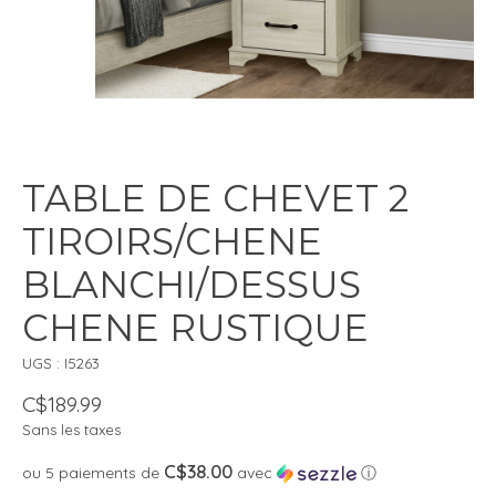
TABLE DE CHEVET 2
TIROIRS/CHENE
BLANCHI/DESSUS
CHENE RUSTIQUE
UGS : I5263
C$189.99
Sans les taxes
C$38.00
ou 5 paiements de
avec
ⓘ