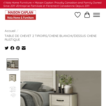
√ Nola Home Furniture + Maison Caplan: Proudly Canadian and Family Owned
Since 2011 √Entreprise Familiale et Fièrement Canadienne Depuis 2011
Liste de souhait
Panier
Accueil
/
TABLE DE CHEVET 2 TIROIRS/CHENE BLANCHI/DESSUS CHENE
RUSTIQUE
Product image slideshow Items